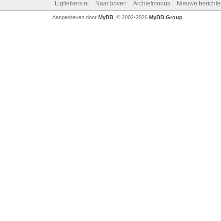
Ligfietsers.nl
Naar boven
Archiefmodus
Nieuwe berichte
Aangedreven door
MyBB
, © 2002-2026
MyBB Group
.