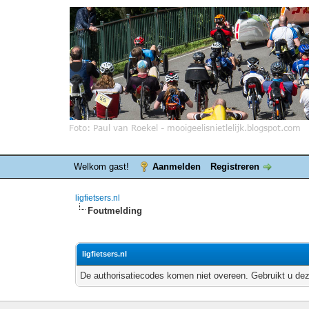
Welkom gast!
Aanmelden
Registreren
ligfietsers.nl
Foutmelding
ligfietsers.nl
De authorisatiecodes komen niet overeen. Gebruikt u dez