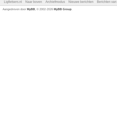
Ligfietsers.nl
Naar boven
Archiefmodus
Nieuwe berichten
Berichten va
Aangedreven door
MyBB
, © 2002-2026
MyBB Group
.