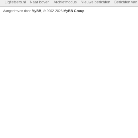
Ligfietsers.nl
Naar boven
Archiefmodus
Nieuwe berichten
Berichten va
Aangedreven door
MyBB
, © 2002-2026
MyBB Group
.