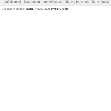
Ligfietsers.nl
Naar boven
Archiefmodus
Nieuwe berichten
Berichten va
Aangedreven door
MyBB
, © 2002-2026
MyBB Group
.