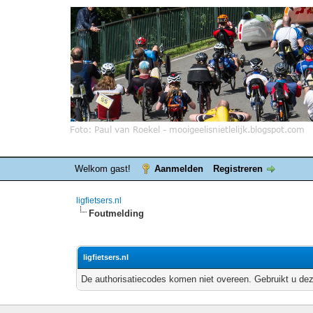
Welkom gast!
Aanmelden
Registreren
ligfietsers.nl
Foutmelding
ligfietsers.nl
De authorisatiecodes komen niet overeen. Gebruikt u dez