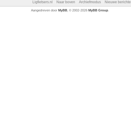
Ligfietsers.nl
Naar boven
Archiefmodus
Nieuwe berichte
Aangedreven door
MyBB
, © 2002-2026
MyBB Group
.