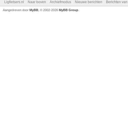
Ligfietsers.nl
Naar boven
Archiefmodus
Nieuwe berichten
Berichten va
Aangedreven door
MyBB
, © 2002-2026
MyBB Group
.