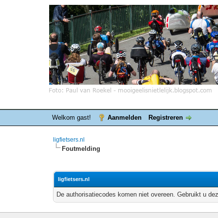
Welkom gast!
Aanmelden
Registreren
ligfietsers.nl
Foutmelding
ligfietsers.nl
De authorisatiecodes komen niet overeen. Gebruikt u dez