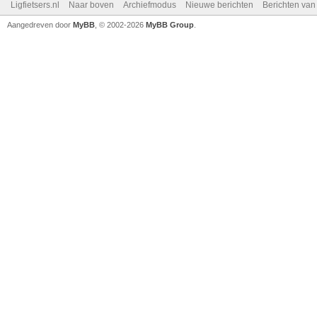
Ligfietsers.nl
Naar boven
Archiefmodus
Nieuwe berichten
Berichten va
Aangedreven door
MyBB
, © 2002-2026
MyBB Group
.