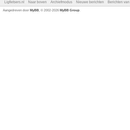
Ligfietsers.nl
Naar boven
Archiefmodus
Nieuwe berichten
Berichten va
Aangedreven door
MyBB
, © 2002-2026
MyBB Group
.