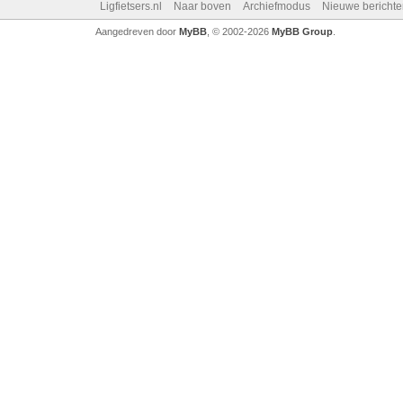
Ligfietsers.nl
Naar boven
Archiefmodus
Nieuwe berichte
Aangedreven door
MyBB
, © 2002-2026
MyBB Group
.