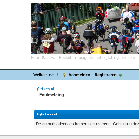
Welkom gast!
Aanmelden
Registreren
ligfietsers.nl
Foutmelding
ligfietsers.nl
De authorisatiecodes komen niet overeen. Gebruikt u dez