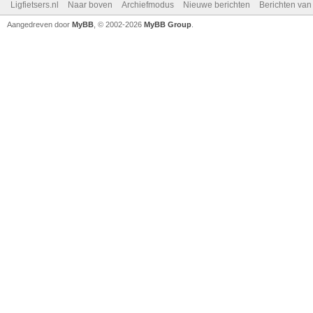
Ligfietsers.nl
Naar boven
Archiefmodus
Nieuwe berichten
Berichten va
Aangedreven door
MyBB
, © 2002-2026
MyBB Group
.