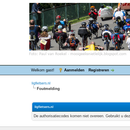
Welkom gast!
Aanmelden
Registreren
ligfietsers.nl
Foutmelding
ligfietsers.nl
De authorisatiecodes komen niet overeen. Gebruikt u dez