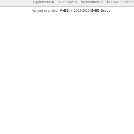
Ligfietsers.nl
Naar boven
Archiefmodus
Nieuwe berichte
Aangedreven door
MyBB
, © 2002-2026
MyBB Group
.