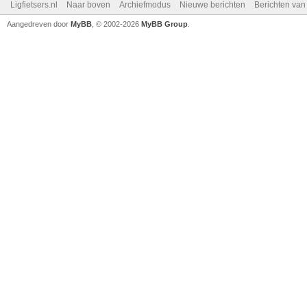
Ligfietsers.nl
Naar boven
Archiefmodus
Nieuwe berichten
Berichten va
Aangedreven door
MyBB
, © 2002-2026
MyBB Group
.