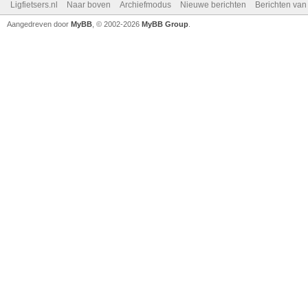
Ligfietsers.nl
Naar boven
Archiefmodus
Nieuwe berichten
Berichten va
Aangedreven door
MyBB
, © 2002-2026
MyBB Group
.