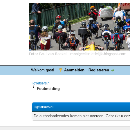
Welkom gast!
Aanmelden
Registreren
ligfietsers.nl
Foutmelding
ligfietsers.nl
De authorisatiecodes komen niet overeen. Gebruikt u dez