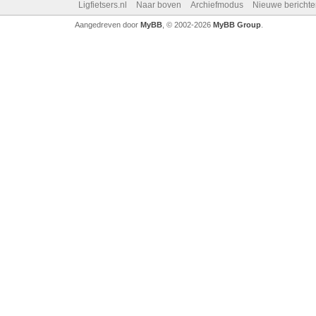
Ligfietsers.nl
Naar boven
Archiefmodus
Nieuwe berichte
Aangedreven door
MyBB
, © 2002-2026
MyBB Group
.