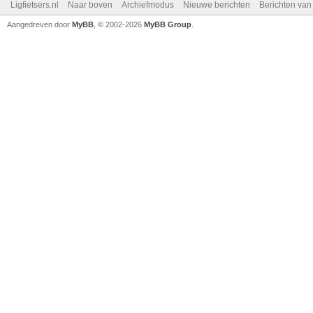
Ligfietsers.nl
Naar boven
Archiefmodus
Nieuwe berichten
Berichten va
Aangedreven door
MyBB
, © 2002-2026
MyBB Group
.