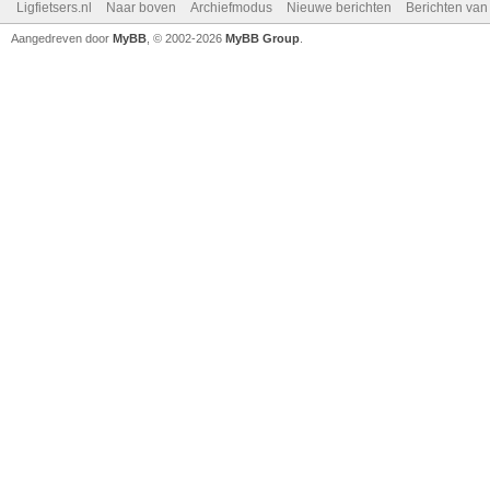
Ligfietsers.nl
Naar boven
Archiefmodus
Nieuwe berichten
Berichten va
Aangedreven door
MyBB
, © 2002-2026
MyBB Group
.