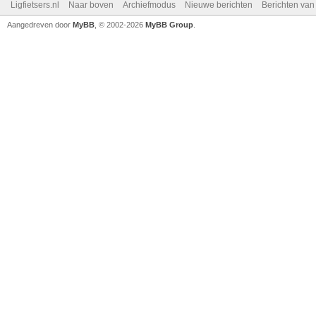
Ligfietsers.nl
Naar boven
Archiefmodus
Nieuwe berichten
Berichten va
Aangedreven door
MyBB
, © 2002-2026
MyBB Group
.