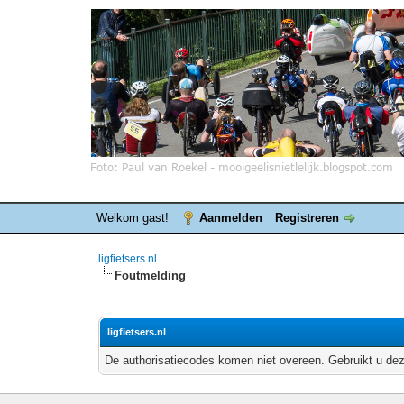
Welkom gast!
Aanmelden
Registreren
ligfietsers.nl
Foutmelding
ligfietsers.nl
De authorisatiecodes komen niet overeen. Gebruikt u dez