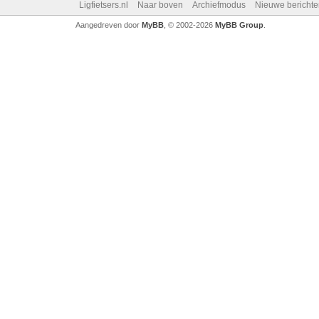
Ligfietsers.nl
Naar boven
Archiefmodus
Nieuwe berichte
Aangedreven door
MyBB
, © 2002-2026
MyBB Group
.