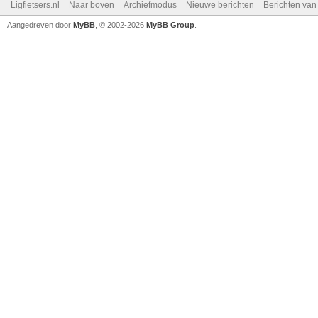
Ligfietsers.nl
Naar boven
Archiefmodus
Nieuwe berichten
Berichten va
Aangedreven door
MyBB
, © 2002-2026
MyBB Group
.