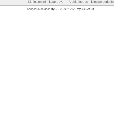
Ligfietsers.nl
Naar boven
Archiefmodus
Nieuwe berichte
Aangedreven door
MyBB
, © 2002-2026
MyBB Group
.