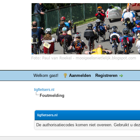
Welkom gast!
Aanmelden
Registreren
ligfietsers.nl
Foutmelding
ligfietsers.nl
De authorisatiecodes komen niet overeen. Gebruikt u dez