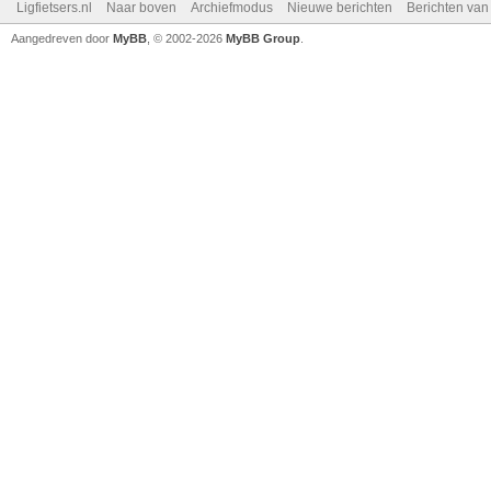
Ligfietsers.nl
Naar boven
Archiefmodus
Nieuwe berichten
Berichten va
Aangedreven door
MyBB
, © 2002-2026
MyBB Group
.