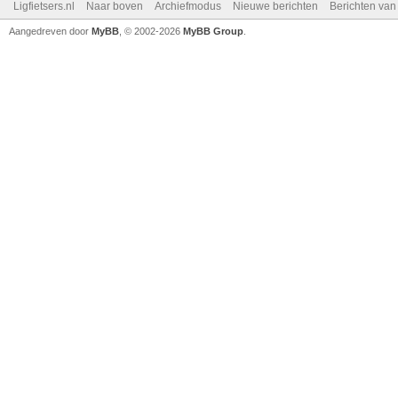
Ligfietsers.nl
Naar boven
Archiefmodus
Nieuwe berichten
Berichten va
Aangedreven door
MyBB
, © 2002-2026
MyBB Group
.