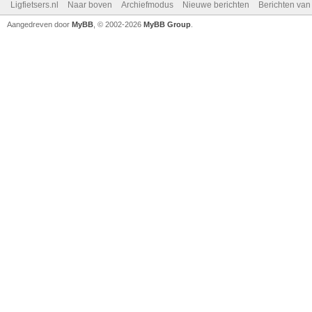
Ligfietsers.nl
Naar boven
Archiefmodus
Nieuwe berichten
Berichten va
Aangedreven door
MyBB
, © 2002-2026
MyBB Group
.