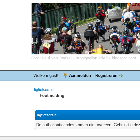
Welkom gast!
Aanmelden
Registreren
ligfietsers.nl
Foutmelding
ligfietsers.nl
De authorisatiecodes komen niet overeen. Gebruikt u dez