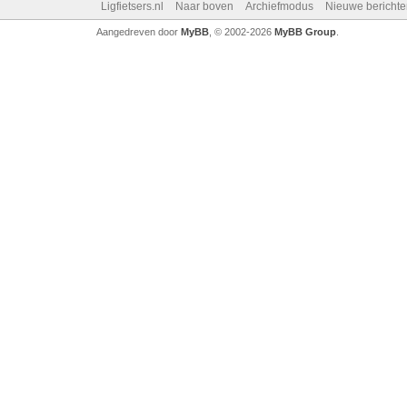
Ligfietsers.nl
Naar boven
Archiefmodus
Nieuwe berichte
Aangedreven door
MyBB
, © 2002-2026
MyBB Group
.