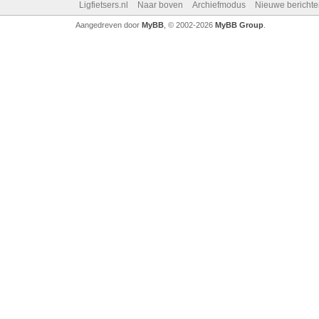
Ligfietsers.nl
Naar boven
Archiefmodus
Nieuwe berichte
Aangedreven door
MyBB
, © 2002-2026
MyBB Group
.