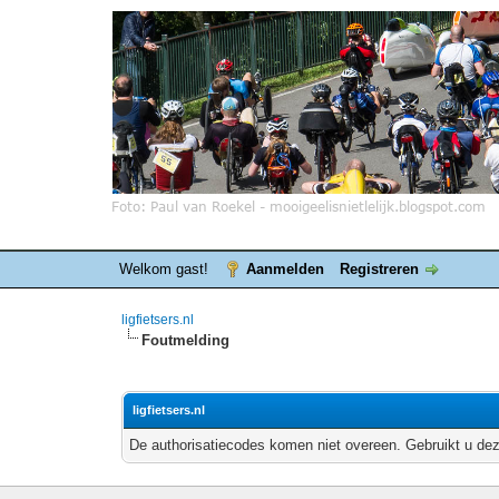
Welkom gast!
Aanmelden
Registreren
ligfietsers.nl
Foutmelding
ligfietsers.nl
De authorisatiecodes komen niet overeen. Gebruikt u dez