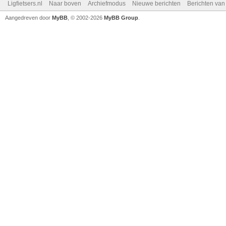
Ligfietsers.nl
Naar boven
Archiefmodus
Nieuwe berichten
Berichten va
Aangedreven door
MyBB
, © 2002-2026
MyBB Group
.