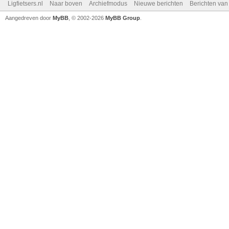
Ligfietsers.nl
Naar boven
Archiefmodus
Nieuwe berichten
Berichten va
Aangedreven door
MyBB
, © 2002-2026
MyBB Group
.