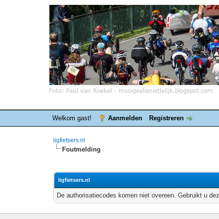
Welkom gast!
Aanmelden
Registreren
ligfietsers.nl
Foutmelding
ligfietsers.nl
De authorisatiecodes komen niet overeen. Gebruikt u dez