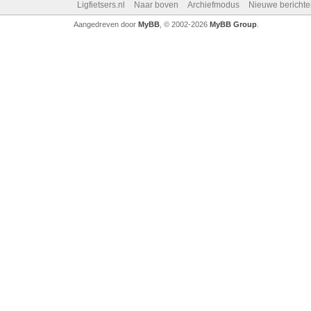
Ligfietsers.nl
Naar boven
Archiefmodus
Nieuwe berichte
Aangedreven door
MyBB
, © 2002-2026
MyBB Group
.