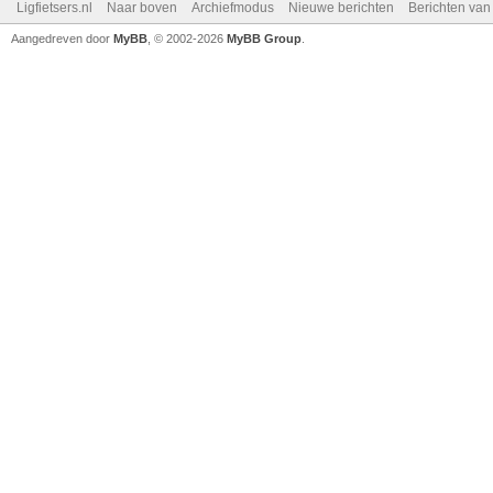
Ligfietsers.nl
Naar boven
Archiefmodus
Nieuwe berichten
Berichten va
Aangedreven door
MyBB
, © 2002-2026
MyBB Group
.