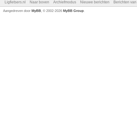
Ligfietsers.nl
Naar boven
Archiefmodus
Nieuwe berichten
Berichten va
Aangedreven door
MyBB
, © 2002-2026
MyBB Group
.