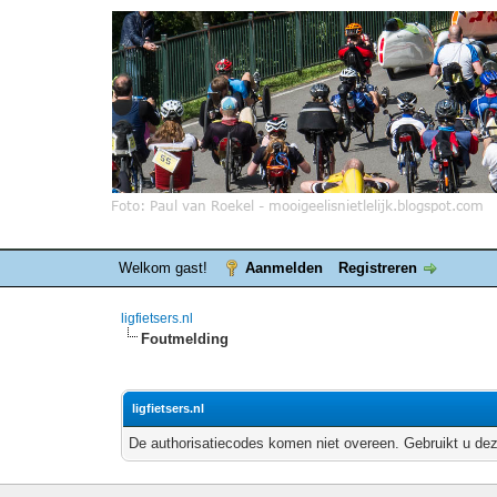
Welkom gast!
Aanmelden
Registreren
ligfietsers.nl
Foutmelding
ligfietsers.nl
De authorisatiecodes komen niet overeen. Gebruikt u dez