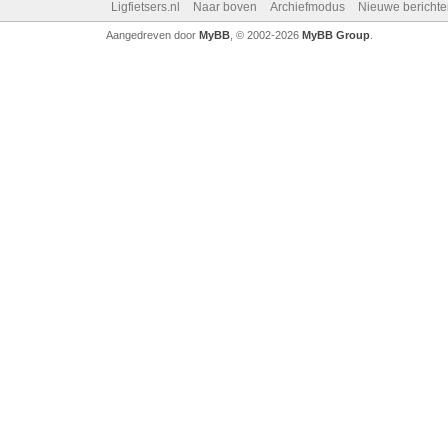
Ligfietsers.nl
Naar boven
Archiefmodus
Nieuwe berichte
Aangedreven door
MyBB
, © 2002-2026
MyBB Group
.