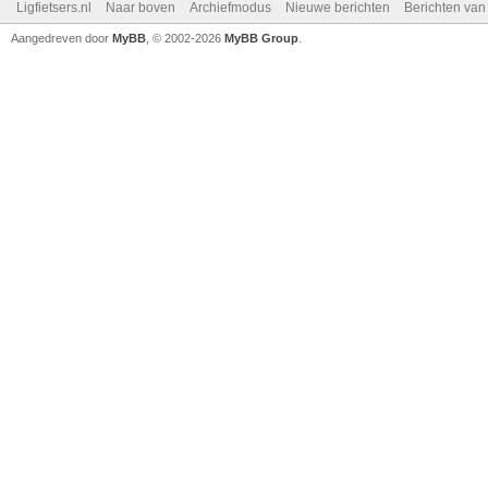
Ligfietsers.nl
Naar boven
Archiefmodus
Nieuwe berichten
Berichten va
Aangedreven door
MyBB
, © 2002-2026
MyBB Group
.