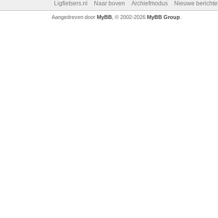
Ligfietsers.nl
Naar boven
Archiefmodus
Nieuwe berichte
Aangedreven door
MyBB
, © 2002-2026
MyBB Group
.