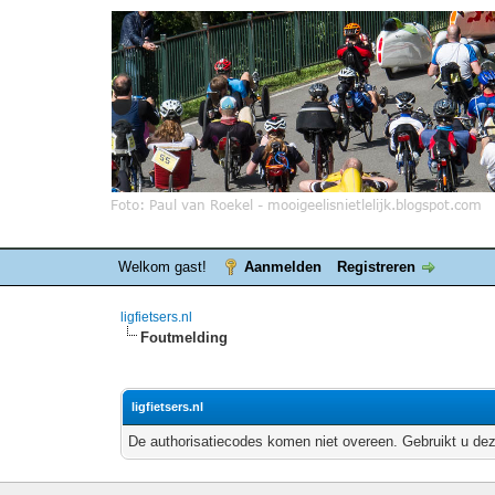
Welkom gast!
Aanmelden
Registreren
ligfietsers.nl
Foutmelding
ligfietsers.nl
De authorisatiecodes komen niet overeen. Gebruikt u dez