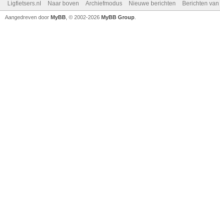
Ligfietsers.nl
Naar boven
Archiefmodus
Nieuwe berichten
Berichten va
Aangedreven door
MyBB
, © 2002-2026
MyBB Group
.