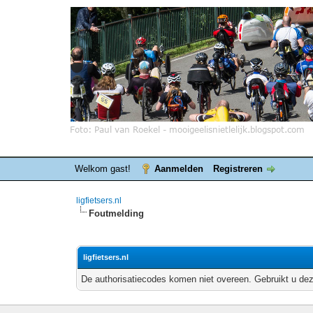
Welkom gast!
Aanmelden
Registreren
ligfietsers.nl
Foutmelding
ligfietsers.nl
De authorisatiecodes komen niet overeen. Gebruikt u dez