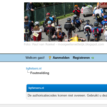
Welkom gast!
Aanmelden
Registreren
ligfietsers.nl
Foutmelding
ligfietsers.nl
De authorisatiecodes komen niet overeen. Gebruikt u dez