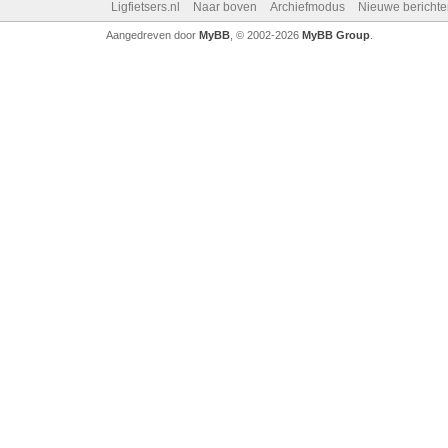
Ligfietsers.nl
Naar boven
Archiefmodus
Nieuwe berichte
Aangedreven door
MyBB
, © 2002-2026
MyBB Group
.