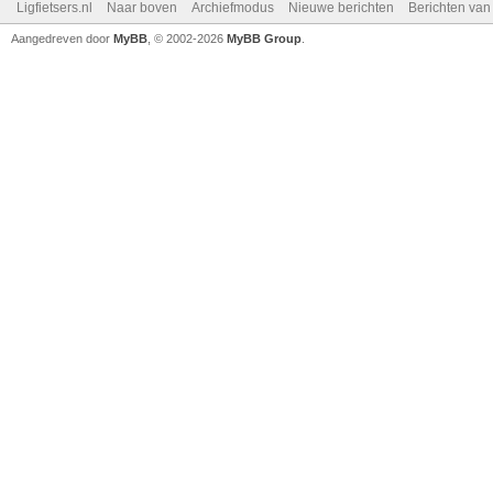
Ligfietsers.nl
Naar boven
Archiefmodus
Nieuwe berichten
Berichten va
Aangedreven door
MyBB
, © 2002-2026
MyBB Group
.