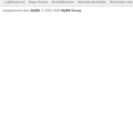
Ligfietsers.nl
Naar boven
Archiefmodus
Nieuwe berichten
Berichten va
Aangedreven door
MyBB
, © 2002-2026
MyBB Group
.