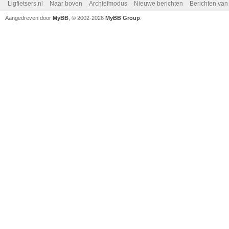
Ligfietsers.nl
Naar boven
Archiefmodus
Nieuwe berichten
Berichten va
Aangedreven door
MyBB
, © 2002-2026
MyBB Group
.