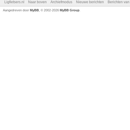
Ligfietsers.nl
Naar boven
Archiefmodus
Nieuwe berichten
Berichten va
Aangedreven door
MyBB
, © 2002-2026
MyBB Group
.