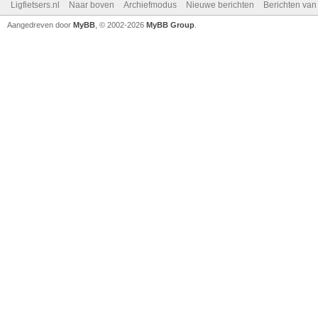
Ligfietsers.nl
Naar boven
Archiefmodus
Nieuwe berichten
Berichten va
Aangedreven door
MyBB
, © 2002-2026
MyBB Group
.