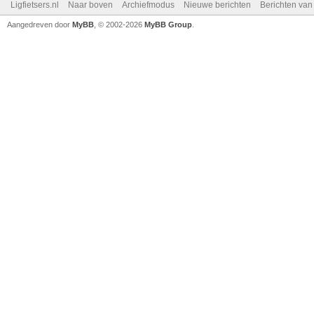
Ligfietsers.nl
Naar boven
Archiefmodus
Nieuwe berichten
Berichten va
Aangedreven door
MyBB
, © 2002-2026
MyBB Group
.