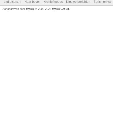
Ligfietsers.nl
Naar boven
Archiefmodus
Nieuwe berichten
Berichten va
Aangedreven door
MyBB
, © 2002-2026
MyBB Group
.