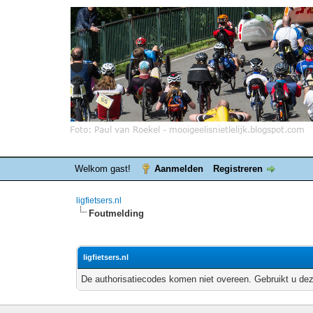
Welkom gast!
Aanmelden
Registreren
ligfietsers.nl
Foutmelding
ligfietsers.nl
De authorisatiecodes komen niet overeen. Gebruikt u dez