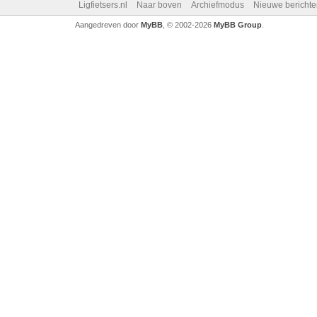
Ligfietsers.nl
Naar boven
Archiefmodus
Nieuwe berichte
Aangedreven door
MyBB
, © 2002-2026
MyBB Group
.