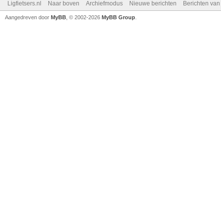
Ligfietsers.nl
Naar boven
Archiefmodus
Nieuwe berichten
Berichten va
Aangedreven door
MyBB
, © 2002-2026
MyBB Group
.