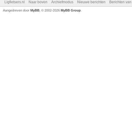
Ligfietsers.nl
Naar boven
Archiefmodus
Nieuwe berichten
Berichten va
Aangedreven door
MyBB
, © 2002-2026
MyBB Group
.