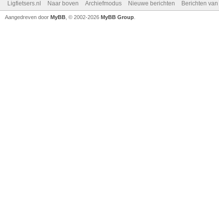
Ligfietsers.nl
Naar boven
Archiefmodus
Nieuwe berichten
Berichten va
Aangedreven door
MyBB
, © 2002-2026
MyBB Group
.