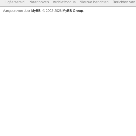
Ligfietsers.nl
Naar boven
Archiefmodus
Nieuwe berichten
Berichten va
Aangedreven door
MyBB
, © 2002-2026
MyBB Group
.