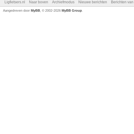
Ligfietsers.nl
Naar boven
Archiefmodus
Nieuwe berichten
Berichten va
Aangedreven door
MyBB
, © 2002-2026
MyBB Group
.